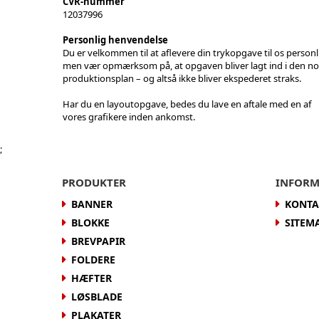
CVR-nummer
12037996
Personlig henvendelse
Du er velkommen til at aflevere din trykopgave til os personl
men vær opmærksom på, at opgaven bliver lagt ind i den n
produktionsplan – og altså ikke bliver ekspederet straks.
Har du en layoutopgave, bedes du lave en aftale med en af
vores grafikere inden ankomst.
;
PRODUKTER
INFORM
BANNER
KONTA
BLOKKE
SITEM
BREVPAPIR
FOLDERE
HÆFTER
LØSBLADE
PLAKATER