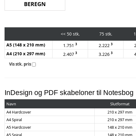
<<
50 stk.
75 stk.
1
A5 (148 x 210 mm)
3
3
1.751
2.222
A4 (210 x 297 mm)
3
3
2.407
3.226
Vis stk. pris
InDesign og PDF skabeloner til Notesbog
Navn
Slutformat
A4 Hardcover
210 x 297 mm
A4 Spiral
210 x 297 mm
A5 Hardcover
148 x 210 mm
A5 Spiral
148 x 210 mm