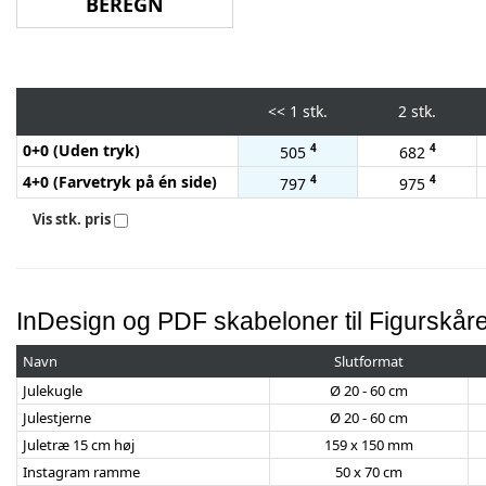
<<
1 stk.
2 stk.
0+0 (Uden tryk)
4
4
505
682
4+0 (Farvetryk på én side)
4
4
797
975
Vis stk. pris
InDesign og PDF skabeloner til Figurskår
Navn
Slutformat
Julekugle
Ø 20 - 60 cm
Julestjerne
Ø 20 - 60 cm
Juletræ 15 cm høj
159 x 150 mm
Instagram ramme
50 x 70 cm